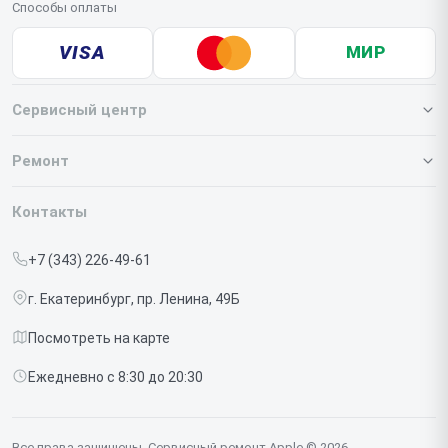
Способы оплаты
VISA
МИР
Сервисный центр
О нашем сервисе
Ремонт
Гарантия
Iphone
Контакты
Прайс-лист
MacBook
+7 (343) 226-49-61
Срочный ремонт
Ipad
г. Екатеринбург, пр. Ленина, 49Б
Доставка и способы оплаты
iMac
Посмотреть на карте
Диагностика
Watch
Ежедневно с 8:30 до 20:30
Контакты
AirPods
Mac
Все права защищены. Сервисный ремонт Apple © 2026