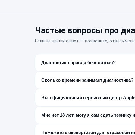
Частые вопросы про диа
Если не нашли ответ — позвоните, ответим за 
Диагностика правда бесплатная?
Да, если после диагностики вы делаете ремонт
₽, мы предупреждаем об этом заранее.
Сколько времени занимает диагностика?
От 15 до 80 минут в зависимости от сложности
Вы официальный сервисный центр Appl
Нет, мы независимый постгарантийный сервис.
этим нужно обращаться в авторизованный СЦ A
Мне нет 18 лет, могу я сам сдать технику 
Нет, заказ-наряд оформляется только с сове
Поможете с экспертизой для страховой и