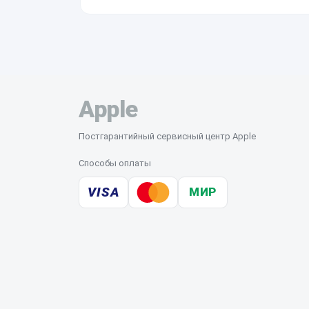
Нет, для этого нужен сертифицированный нез
результатам диагностики для собственных кли
Apple
Постгарантийный сервисный центр Apple
Способы оплаты
VISA
МИР