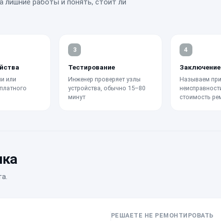
а лишние работы и понять, стоит ли
3
4
йства
Тестирование
Заключение
и или
Инженер проверяет узлы
Называем при
платного
устройства, обычно 15–80
неисправност
минут
стоимость ре
ика
а.
РЕШАЕТЕ НЕ РЕМОНТИРОВАТЬ