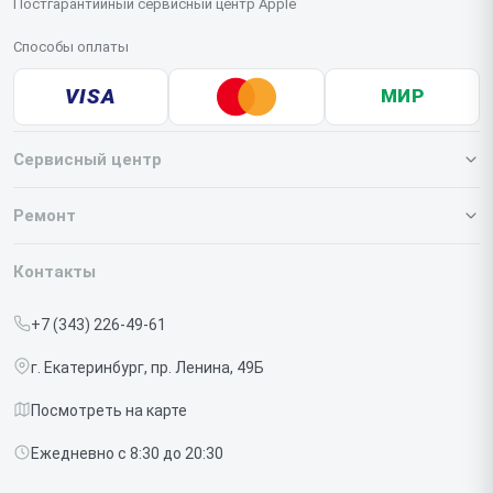
Постгарантийный сервисный центр Apple
Способы оплаты
VISA
МИР
Сервисный центр
О нашем сервисе
Ремонт
Гарантия
Iphone
Контакты
Прайс-лист
MacBook
+7 (343) 226-49-61
Срочный ремонт
Ipad
г. Екатеринбург, пр. Ленина, 49Б
Доставка и способы оплаты
iMac
Посмотреть на карте
Диагностика
Watch
Ежедневно с 8:30 до 20:30
Контакты
AirPods