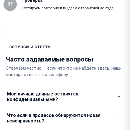
Проверка
05
Тестируем повторно и выдаём с гарантией до года
ВОПРОСЫ И ОТВЕТЫ
Часто задаваемые вопросы
Отвечаем честно — если что-то не найдёте здесь, наши
мастера ответят по телефону.
Мои личные данные останутся
конфиденциальными?
Мы гарантируем полную приватность, так как
Что если в процессе обнаружится новая
доступ к вашим файлам и настройкам для ремонта
неисправность?
не требуется. После завершения всех работ система