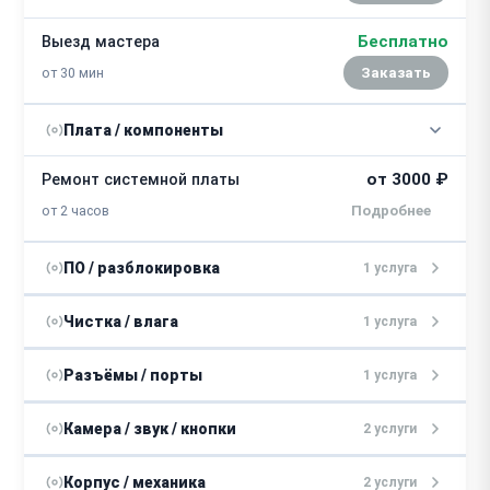
Бесплатно
Выезд мастера
от 30 мин
Заказать
Плата / компоненты
от 3000 ₽
Ремонт системной платы
от 2 часов
ПО / разблокировка
1 услуга
от 1000 ₽
Прошивка
Чистка / влага
1 услуга
30 минут
Восстановление после попадания
Разъёмы / порты
1 услуга
от 2500 ₽
влаги
от 2 часов
от 2000 ₽
Замена разъема зарядки
Камера / звук / кнопки
2 услуги
2 часа
от 1800 ₽
Замена динамика / микрофона
Корпус / механика
2 услуги