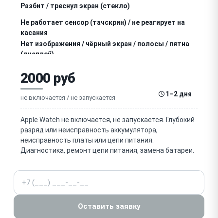
Разбит / треснул экран (стекло)
Не работает сенсор (тачскрин) / не реагирует на
касания
Нет изображения / чёрный экран / полосы / пятна
(дисплей)
Не работает / заедает колёсико Digital Crown
2000 руб
Не работает боковая кнопка
1–2 дня
не включается / не запускается
Не работает датчик пульса / ЭКГ / SpO2
(оптический датчик)
Apple Watch не включается, не запускается. Глубокий
разряд или неисправность аккумулятора,
Не работает Taptic Engine (вибрация)
неисправность платы или цепи питания.
Диагностика, ремонт цепи питания, замена батареи.
Не работает динамик / микрофон (звонки, Siri)
Не работает Wi-Fi / Bluetooth / GPS / сотовая связь
Телефон
(LTE)
Не работает NFC / Apple Pay
Оставить заявку
Попадание воды / влаги, окисление (нарушена