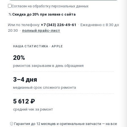
гидроизоляция)
Согласен на обработку
персональных данных
Зависает / не загружается / сбой watchOS (яблоко
Скидка до 20% при заявке с сайта
на экране)
Сломан / не фиксируется ремешок (механизм
Или по телефону:
+7 (343) 226-49-61
·
Ежедневно с 8:30 до
крепления)
20:30
·
полный прайс-лист
Неисправна материнская плата
НАША СТАТИСТИКА · APPLE
20%
ремонтов закрываем в день обращения
3–4 дня
медианный срок сложного ремонта
5 612 ₽
средний чек за ремонт
Гарантия до 12 месяцев и оригинальные запчасти — на все