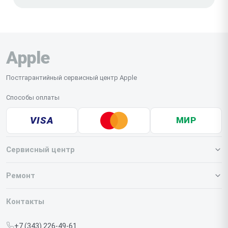
Apple
Постгарантийный сервисный центр Apple
Способы оплаты
VISA
МИР
Сервисный центр
О нашем сервисе
Ремонт
Гарантия
Iphone
Контакты
Прайс-лист
MacBook
+7 (343) 226-49-61