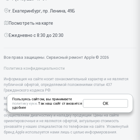
Срочный ремонт
Ipad
г. Екатеринбург, пр. Ленина, 49Б
Доставка и способы оплаты
iMac
Посмотреть на карте
Диагностика
Watch
Ежедневно с 8:30 до 20:30
Контакты
AirPods
Mac
Все права защищены. Сервисный ремонт Apple © 2026
Studio Display
Политика конфиденциальности
Vision Pro
Информация на сайте носит ознакомительный характер и не является
публичной офертой, определяемой положениями статьи 437
Гражданского кодекса РФ.
Мы специализируемся на обслуживании и ремонте техники Apple, но не
Пользуясь сайтом, вы принимаете
ОК
политику куки
. Так наш сайт становится
являемся их официальным представителем. Предоставляем
удобнее
профессиональные услуги после истечения гарантии, а также
осуществляем диагностику и наладку продукции. Цены на сайте
ориентировочные и не являются офертой, актуальную стоимость
узнавайте у наших специалистов по телефонам на сайте. Упомянутый
бренд Apple используется нами лишь с целью информирования.