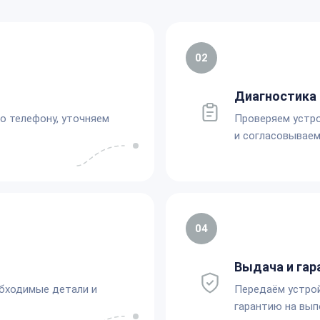
02
Диагностика 
по телефону, уточняем
Проверяем устро
и согласовываем
04
Выдача и гар
обходимые детали и
Передаём устро
гарантию на вып