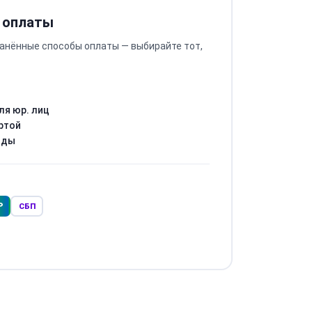
 оплаты
анённые способы оплаты — выбирайте тот,
ля юр. лиц
ртой
оды
Р
СБП