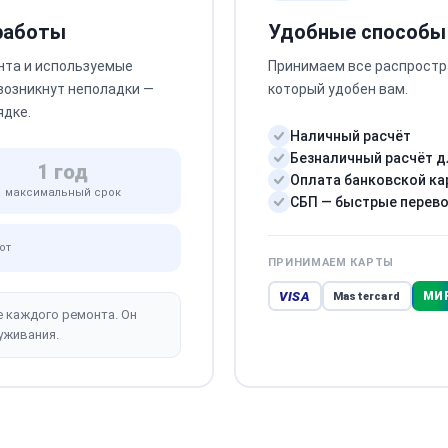
 работы
Удобные способы
нта и используемые
Принимаем все распростр
 возникнут неполадки —
который удобен вам.
ядке.
Наличный расчёт
Безналичный расчёт д
1 год
Оплата банковской ка
максимальный срок
СБП — быстрые перев
от
ПРИНИМАЕМ КАРТЫ
VISA
МИ
Mastercard
е каждого ремонта. Он
уживания.