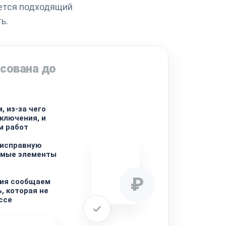
ается подходящий
ь.
сована до
, из-за чего
включения, и
м работ
 исправную
имые элементы
₽
ния сообщаем
, которая не
ссе