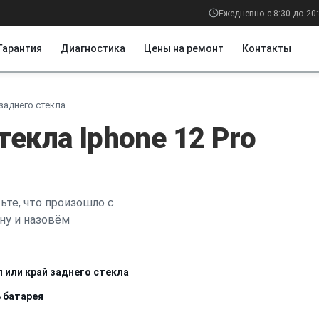
Ежедневно с 8:30 до 20
Гарантия
Диагностика
Цены на ремонт
Контакты
заднего стекла
текла Iphone 12 Pro
ьте, что произошло с
ну и назовём
л или край заднего стекла
 батарея