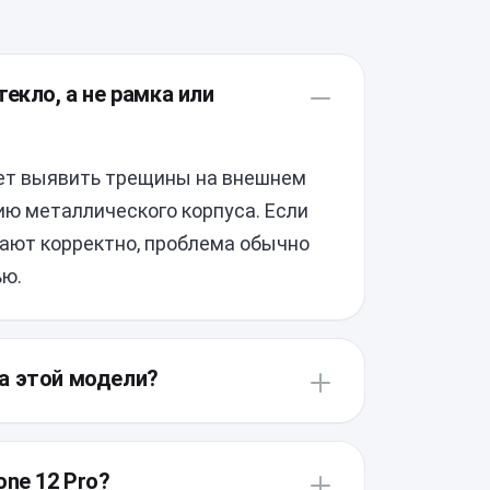
екло, а не рамка или
яет выявить трещины на внешнем
ю металлического корпуса. Если
тают корректно, проблема обычно
ью.
а этой модели?
 проклейку всех компонентов,
ккуратного нагрева и
one 12 Pro?