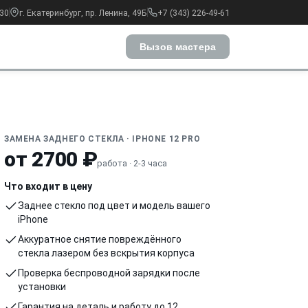
:30
г. Екатеринбург, пр. Ленина, 49Б
+7 (343) 226-49-61
Вызов мастера
ЗАМЕНА ЗАДНЕГО СТЕКЛА · IPHONE 12 PRO
от 2700 ₽
работа · 2-3 часа
Что входит в цену
Заднее стекло под цвет и модель вашего
iPhone
Аккуратное снятие повреждённого
стекла лазером без вскрытия корпуса
Проверка беспроводной зарядки после
установки
Гарантия на деталь и работу до 12