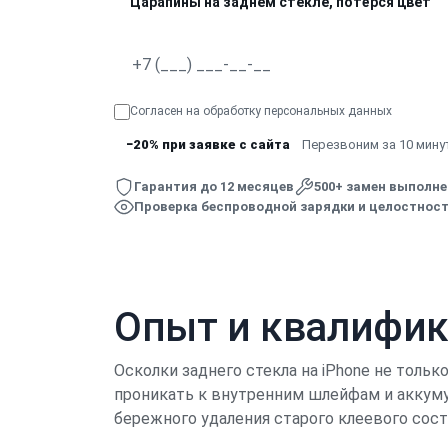
Царапины на заднем стекле, потёрся цвет
Согласен на обработку
персональных данных
−20% при заявке с сайта
Перезвоним за 10 минут
Гарантия до 12 месяцев
500+ замен выполн
Проверка беспроводной зарядки и целостност
Опыт и квалифи
Осколки заднего стекла на iPhone не тольк
проникать к внутренним шлейфам и аккуму
бережного удаления старого клеевого сос