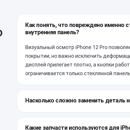
Как понять, что повреждено именно ст
о
внутренняя панель?
Визуальный осмотр iPhone 12 Pro позвол
покрытии, но важно исключить деформаци
дисплей прилегает плотно, а кнопки рабо
ограничивается только стеклянной панел
Насколько сложно заменить деталь н
Конструкция смартфона предусматривает
поэтому замена заднего стекла требует а
Какие запчасти используются для iPh