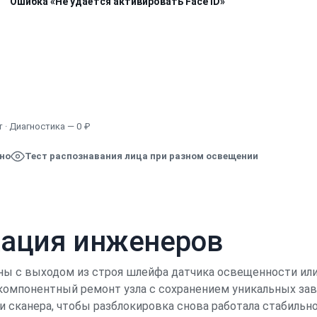
Ошибка «Не удаётся активировать Face ID»
Узнать точную стоимость
 · Диагностика — 0 ₽
ено
Тест распознавания лица при разном освещении
кация инженеров
заны с выходом из строя шлейфа датчика освещенности и
 компонентный ремонт узла с сохранением уникальных за
 сканера, чтобы разблокировка снова работала стабильно