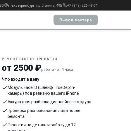
:30
г. Екатеринбург, пр. Ленина, 49Б
+7 (343) 226-49-61
Вызов мастера
РЕМОНТ FACE ID · IPHONE 13
от 2500 ₽
работа · от 1 часа
Что входит в цену
Модуль Face ID (шлейф TrueDepth-
камеры) под ревизию вашего iPhone
Аккуратная разборка дисплейного модуля
Проверка распознавания лица после
ремонта
Гарантия на деталь и работу до 12
месяцев