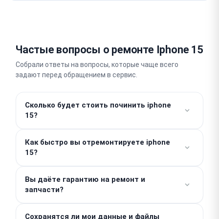
Частые вопросы о ремонте Iphone 15
Собрали ответы на вопросы, которые чаще всего
задают перед обращением в сервис.
Сколько будет стоить починить iphone
15?
Работы от 490 ₽. Стоимость деталей считается
Как быстро вы отремонтируете iphone
отдельно, поэтому итоговая сумма зависит от
15?
характера поломки. Точную цену мастер назовет
после проведения бесплатной диагностики.
Простые работы, например замена аккумулятора,
Скрытых доплат у нас нет.
Вы даёте гарантию на ремонт и
выполняются в день обращения за 1–2 часа. Срок
запчасти?
сложного ремонта составляет 2–3 дня. Мы всегда
стараемся вернуть устройство владельцу
Мы предоставляем гарантию до 1 года на
максимально оперативно.
Сохранятся ли мои данные и файлы