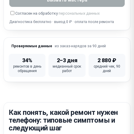
Собеседник не слышит / не работает микрофон
Согласен на обработку
персональных данных
Диагностика бесплатно · выезд 0 ₽ · оплата после ремонта
Попадание воды / окисление (несмотря на IP-
защиту)
Не работает Wi-Fi / Bluetooth / сотовая связь
из заказ-нарядов за 90 дней
Проверяемые данные
iOS глюки / зависание / петля активации /
блокировка iCloud
34%
2–3 дня
2 880 ₽
ремонтов в день
медианный срок
средний чек, 90
Не работает кнопка питания / громкости /
обращения
работ
дней
беззвучный режим
Неисправна материнская плата (требует
микропайки)
Как понять, какой ремонт нужен
телефону: типовые симптомы и
следующий шаг