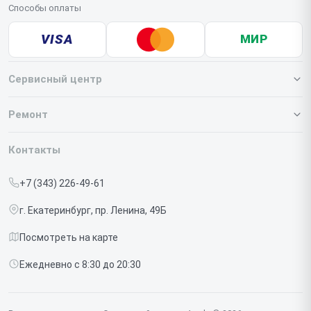
Способы оплаты
VISA
МИР
Сервисный центр
О нашем сервисе
Ремонт
Гарантия
Iphone
Контакты
Прайс-лист
MacBook
+7 (343) 226-49-61
Срочный ремонт
Ipad
г. Екатеринбург, пр. Ленина, 49Б
Доставка и способы оплаты
iMac
Посмотреть на карте
Диагностика
Watch
Ежедневно с 8:30 до 20:30
Контакты
AirPods
Mac