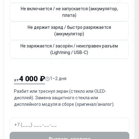
Не включается / не запускается (аккумулятор,
плата)
Не держит заряд / быстро разряжается
(аккумулятор)
Не заряжается / засорён / неисправен разъём
(Lightning / USB-C)
Не работает Face ID (инфракрасный модуль,
привязан к плате)
4 000 ₽
1–2 дня
от
Не работает Touch ID / кнопка Home (привязана к
плате)
Разбит или треснул экран (стекло или OLED-
дисплей). Замена защитного стекла или
Не работает основная / фронтальная камера
дисплейного модуля в сборе (оригинал/аналог).
Нет звука / не работает разговорный динамик
(слуховой)
Нет громкого звука / не работает громкоговоритель
Вызвать мастера
(speaker)