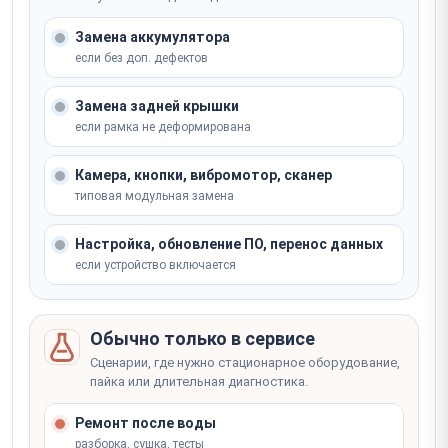
Ремонт модуля GPS/GLONASS/Galileo
месте
от 2 500 ₽
Ремонт GPS-модуля
Не уверены, что сломалось? Мастер определит на
Записаться
Замена аккумулятора
месте
от 2 часов
если без доп. дефектов
Записаться
от 3 500 ₽
Не уверены, что сломалось? Мастер определит на
Замена задней крышки
месте
если рамка не деформирована
Записаться
Не уверены, что сломалось? Мастер определит на
месте
Камера, кнопки, вибромотор, сканер
типовая модульная замена
Записаться
Настройка, обновление ПО, перенос данных
если устройство включается
Обычно только в сервисе
Сценарии, где нужно стационарное оборудование,
пайка или длительная диагностика.
Ремонт после воды
разборка, сушка, тесты