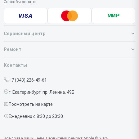
Способы оплаты
VISA
МИР
Сервисный центр
О нашем сервисе
Ремонт
Гарантия
Iphone
Контакты
Прайс-лист
MacBook
+7 (343) 226-49-61
Срочный ремонт
Ipad
г. Екатеринбург, пр. Ленина, 49Б
Доставка и способы оплаты
iMac
Посмотреть на карте
Диагностика
Watch
Ежедневно с 8:30 до 20:30
Контакты
AirPods
Mac
Все права защищены. Сервисный ремонт Apple © 2026