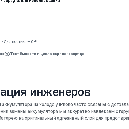
ри зарядке или использовании
Узнать точную стоимость
 · Диагностика — 0 ₽
ено
Тест ёмкости и цикла заряда-разряда
кация инженеров
аккумулятора на холоде у iPhone часто связаны с деград
дении замены аккумулятора мы аккуратно извлекаем ста
батарею на оригинальный адгезивный слой для предотвра