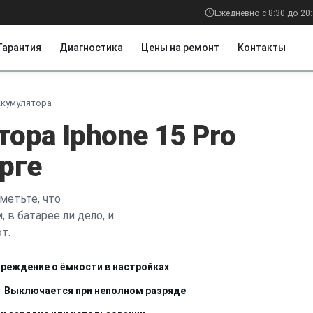
Ежедневно с 8:30 до 20
Гарантия
Диагностика
Цены на ремонт
Контакты
ккумулятора
ора Iphone 15 Pro
рге
метьте, что
 в батарее ли дело, и
т.
реждение о ёмкости в настройках
Выключается при неполном разряде