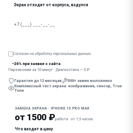
Экран отходит от корпуса, вздулся
Пропало True Tone после замены экрана другим мастер
Узнать точную стоимость
Согласен на обработку
персональных данных
−20% при заявке с сайта
Перезвоним за 10 минут · Диагностика — 0 ₽
Гарантия до 12 месяцев
500+ замен выполнено
Комплексный тест экрана: изображение, сенсор, True
Tone
ЗАМЕНА ЭКРАНА · IPHONE 15 PRO MAX
от 1500 ₽
работа · от 1,5 часов
Что входит в цену