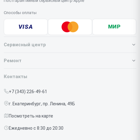
Постгарантийный сервисный центр Apple
Способы оплаты
VISA
МИР
Сервисный центр
О нашем сервисе
Ремонт
Гарантия
Iphone
Контакты
Прайс-лист
MacBook
+7 (343) 226-49-61
Срочный ремонт
Ipad
г. Екатеринбург, пр. Ленина, 49Б
Доставка и способы оплаты
iMac
Посмотреть на карте
Диагностика
Watch
Ежедневно с 8:30 до 20:30
Контакты
AirPods