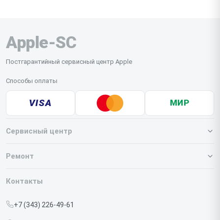
Apple-SC
Постгарантийный сервисный центр Apple
Способы оплаты
VISA
МИР
Сервисный центр
О нашем сервисе
Ремонт
Гарантия
Iphone
Контакты
Прайс-лист
MacBook
+7 (343) 226-49-61
Срочный ремонт
Ipad