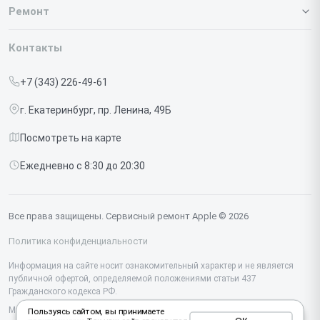
О нашем сервисе
Ремонт
Гарантия
Iphone
Контакты
Прайс-лист
MacBook
+7 (343) 226-49-61
Срочный ремонт
Ipad
г. Екатеринбург, пр. Ленина, 49Б
Доставка и способы оплаты
iMac
Посмотреть на карте
Диагностика
Watch
Ежедневно с 8:30 до 20:30
Контакты
AirPods
Mac
Все права защищены. Сервисный ремонт Apple © 2026
Studio Display
Политика конфиденциальности
Vision Pro
Информация на сайте носит ознакомительный характер и не является
публичной офертой, определяемой положениями статьи 437
Гражданского кодекса РФ.
Мы специализируемся на обслуживании и ремонте техники Apple, но не
Пользуясь сайтом, вы принимаете