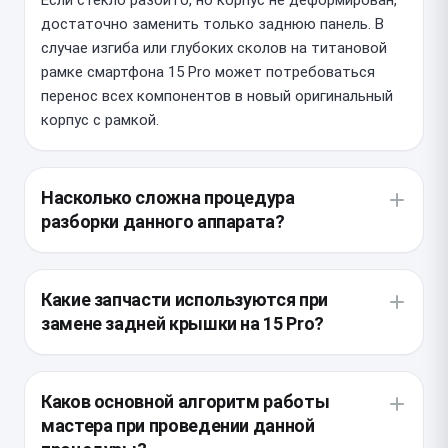
достаточно заменить только заднюю панель. В
случае изгиба или глубоких сколов на титановой
рамке смартфона 15 Pro может потребоваться
перенос всех компонентов в новый оригинальный
корпус с рамкой.
Насколько сложна процедура
разборки данного аппарата?
Конструкция этого устройства подразумевает
доступ через снятие дисплея и всех внутренних
Какие запчасти используются при
модулей, так как задняя панель прочно приклеена
замене задней крышки на 15 Pro?
к металлическому каркасу. Мастер должен
использовать лазерную установку или
Мы используем оригинальные запчасти, которые
специальный нагрев, чтобы безопасно отделить
полностью повторяют геометрию и цвет вашего
Каков основной алгоритм работы
разбитое стекло, не повредив чувствительные
устройства. Использование дешевых аналогов
мастера при проведении данной
компоненты и беспроводную зарядку.
недопустимо, так как они имеют плохую адгезию и