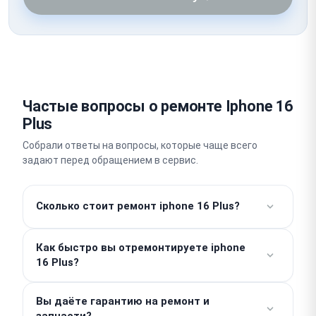
Частые вопросы о ремонте Iphone 16
Plus
Собрали ответы на вопросы, которые чаще всего
задают перед обращением в сервис.
Сколько стоит ремонт iphone 16 Plus?
Работы от 490 ₽. Стоимость деталей
Как быстро вы отремонтируете iphone
рассчитывается отдельно и зависит от
16 Plus?
конкретной поломки, поэтому окончательная цена
определяется после бесплатной диагностики. Мы
Простые операции, такие как замена
работаем без скрытых доплат и согласуем
Вы даёте гарантию на ремонт и
аккумулятора, выполняются в день обращения за
запчасти?