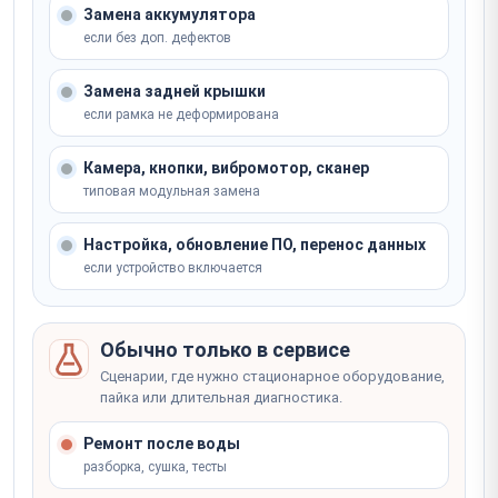
Ремонт GPS-модуля
Записаться
Замена аккумулятора
от 30 минут
от 2 часов
если без доп. дефектов
от 2 000 ₽
от 4 500 ₽
Не уверены, что сломалось? Мастер определит на
Замена задней крышки
месте
если рамка не деформирована
Записаться
Не уверены, что сломалось? Мастер определит на
Не уверены, что сломалось? Мастер определит на
месте
месте
Камера, кнопки, вибромотор, сканер
Записаться
типовая модульная замена
Записаться
Настройка, обновление ПО, перенос данных
если устройство включается
Обычно только в сервисе
Сценарии, где нужно стационарное оборудование,
пайка или длительная диагностика.
Ремонт после воды
разборка, сушка, тесты