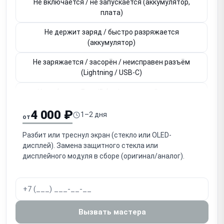
Не включается / не запускается (аккумулятор,
плата)
Не держит заряд / быстро разряжается
(аккумулятор)
Не заряжается / засорён / неисправен разъём
(Lightning / USB-C)
Не работает Face ID (инфракрасный модуль,
привязан к плате)
4 000 ₽
1–2 дня
от
Не работает Touch ID / кнопка Home (привязана к
плате)
Разбит или треснул экран (стекло или OLED-
дисплей). Замена защитного стекла или
Не работает основная / фронтальная камера
дисплейного модуля в сборе (оригинал/аналог).
Нет звука / не работает разговорный динамик
(слуховой)
Нет громкого звука / не работает громкоговоритель
Вызвать мастера
(speaker)