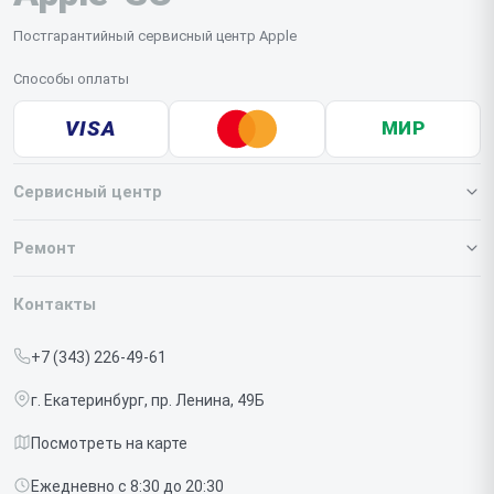
забудьте отключить пароль и сохранить личные
данные.
Постгарантийный сервисный центр Apple
Способы оплаты
VISA
МИР
Сервисный центр
О нашем сервисе
Ремонт
Гарантия
Iphone
Контакты
Прайс-лист
MacBook
+7 (343) 226-49-61
Срочный ремонт
Ipad
г. Екатеринбург, пр. Ленина, 49Б
Доставка и способы оплаты
iMac
Посмотреть на карте
Диагностика
Watch
Ежедневно с 8:30 до 20:30