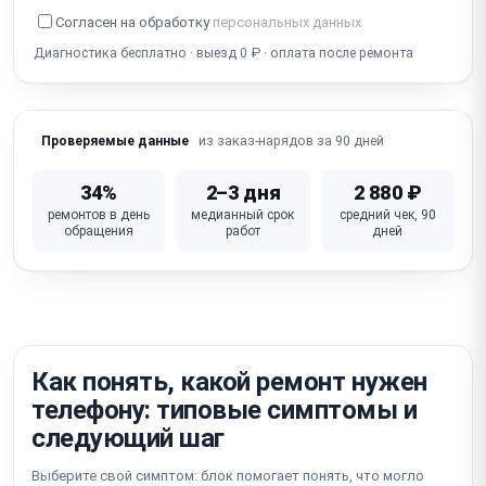
Собеседник не слышит / не работает микрофон
Согласен на обработку
персональных данных
Диагностика бесплатно · выезд 0 ₽ · оплата после ремонта
Попадание воды / окисление (несмотря на IP-
защиту)
Не работает Wi-Fi / Bluetooth / сотовая связь
из заказ-нарядов за 90 дней
Проверяемые данные
iOS глюки / зависание / петля активации /
блокировка iCloud
34%
2–3 дня
2 880 ₽
ремонтов в день
медианный срок
средний чек, 90
Не работает кнопка питания / громкости /
обращения
работ
дней
беззвучный режим
Неисправна материнская плата (требует
микропайки)
Как понять, какой ремонт нужен
телефону: типовые симптомы и
следующий шаг
Выберите свой симптом: блок помогает понять, что могло