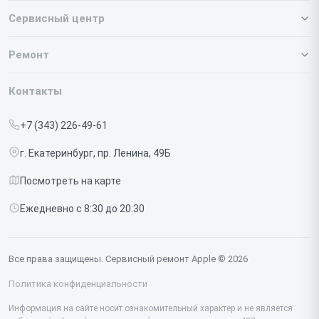
Сервисный центр
О нашем сервисе
Ремонт
Гарантия
Iphone
Контакты
Прайс-лист
MacBook
+7 (343) 226-49-61
Срочный ремонт
Ipad
г. Екатеринбург, пр. Ленина, 49Б
Доставка и способы оплаты
iMac
Посмотреть на карте
Диагностика
Watch
Ежедневно с 8:30 до 20:30
Контакты
AirPods
Mac
Все права защищены. Сервисный ремонт Apple © 2026
Studio Display
Политика конфиденциальности
Vision Pro
Информация на сайте носит ознакомительный характер и не является