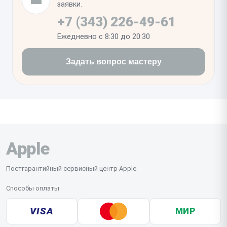
настройках. Если телефон включается и стабильно
заявки.
потребляет ток в штатном режиме, значит ремонт
+7 (343) 226-49-61
прошел успешно.
Ежедневно с 8:30 до 20:30
Задать вопрос мастеру
Apple
Постгарантийный сервисный центр Apple
Способы оплаты
VISA
МИР