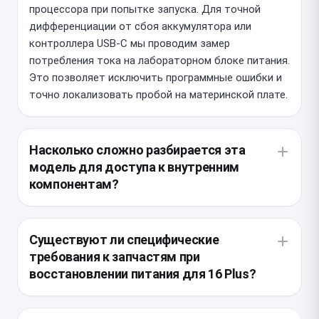
процессора при попытке запуска. Для точной
дифференциации от сбоя аккумулятора или
контроллера USB-C мы проводим замер
потребления тока на лабораторном блоке питания.
Это позволяет исключить программные ошибки и
точно локализовать пробой на материнской плате.
Насколько сложно разбирается эта
модель для доступа к внутренним
компонентам?
Корпус имеет усиленную влагозащитную
проклейку, требующую аккуратного прогрева для
Существуют ли специфические
безопасного вскрытия без повреждения
требования к запчастям при
дисплейного модуля. Внутри плотная компоновка
восстановлении питания для 16 Plus?
компонентов требует профессионального
оборудования, так как неосторожные действия
Для данного устройства мы используем только
могут нарушить работу шлейфов Face ID или