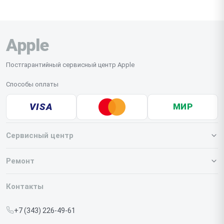
Apple
Постгарантийный сервисный центр Apple
Способы оплаты
VISA
МИР
Сервисный центр
О нашем сервисе
Ремонт
Гарантия
Iphone
Контакты
Прайс-лист
MacBook
+7 (343) 226-49-61
Срочный ремонт
Ipad