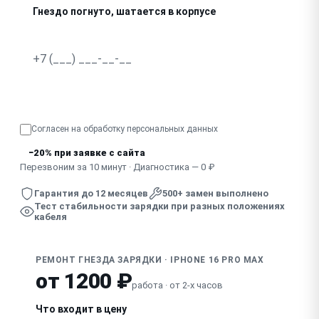
Гнездо погнуто, шатается в корпусе
В гнездо попала жидкость, зарядка нестабильна
Узнать точную стоимость
Согласен на обработку
персональных данных
−20% при заявке с сайта
Перезвоним за 10 минут · Диагностика — 0 ₽
Гарантия до 12 месяцев
500+ замен выполнено
Тест стабильности зарядки при разных положениях
кабеля
РЕМОНТ ГНЕЗДА ЗАРЯДКИ · IPHONE 16 PRO MAX
от 1200 ₽
работа · от 2-х часов
Что входит в цену