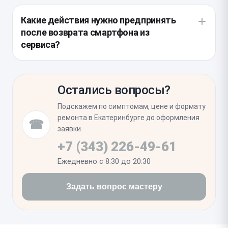
Рекомендуем осмотреть нижний микрофон, так
сохранения герметичности корпуса.
как он часто расположен на одном шлейфе с
Какие действия нужно предпринять
разъемом зарядки. В процессе работы инженер
после возврата смартфона из
также проверяет целостность контактных
сервиса?
площадок и состояние близлежащих элементов на
материнской плате.
После завершения работ проверьте стабильность
зарядки и скорость передачи данных при
Остались вопросы?
подключении к компьютеру. В течение первых
суток избегайте попадания влаги на устройство,
Подскажем по симптомам, цене и формату
пока заводская герметизация окончательно не
ремонта в Екатеринбурге до оформления
☎
зафиксируется в исходном состоянии.
заявки.
+7 (343) 226-49-61
Ежедневно с 8:30 до 20:30
Задать вопрос мастеру