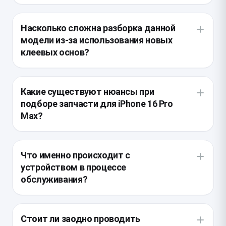
Насколько сложна разборка данной
модели из-за использования новых
клеевых основ?
В конструкции применены усиленные проклейки,
требующие строгого соблюдения температурного
Какие существуют нюансы при
режима при нагреве. Неаккуратное вскрытие
подборе запчасти для iPhone 16 Pro
чревато повреждением тонких шлейфов датчиков
Max?
освещенности и Face ID, поэтому процедура
требует профессионального инструмента.
Важно использовать оригинальные
комплектующие с донорских устройств или
Что именно происходит с
высококачественные аналоги, поддерживающие
устройством в процессе
все функции контроллера. При установке
обслуживания?
неоригинального компонента без перепайки
микросхемы с родного дисплея функция True Tone
После вскрытия мастер бережно отключает
и автояркость могут перестать работать.
аккумулятор для предотвращения короткого
Стоит ли заодно проводить
замыкания, а затем демонтирует неисправный