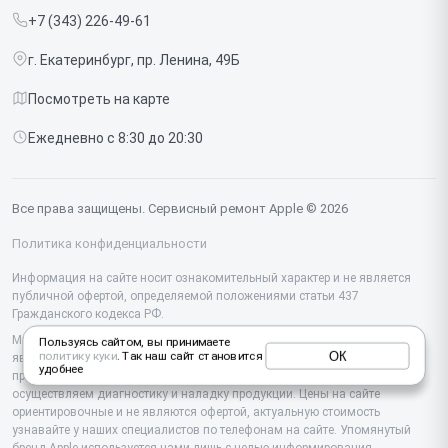
MacBook
+7 (343) 226-49-61
Срочный ремонт
Ipad
г. Екатеринбург, пр. Ленина, 49Б
Доставка и способы оплаты
iMac
Посмотреть на карте
Диагностика
Watch
Ежедневно с 8:30 до 20:30
Контакты
AirPods
Mac
Все права защищены. Сервисный ремонт Apple © 2026
Studio Display
Политика конфиденциальности
Vision Pro
Информация на сайте носит ознакомительный характер и не является
публичной офертой, определяемой положениями статьи 437
Гражданского кодекса РФ.
Мы специализируемся на обслуживании и ремонте техники Apple, но не
Пользуясь сайтом, вы принимаете
ОК
политику куки
. Так наш сайт становится
являемся их официальным представителем. Предоставляем
удобнее
профессиональные услуги после истечения гарантии, а также
осуществляем диагностику и наладку продукции. Цены на сайте
ориентировочные и не являются офертой, актуальную стоимость
узнавайте у наших специалистов по телефонам на сайте. Упомянутый
бренд Apple используется нами лишь с целью информирования.