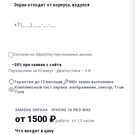
Экран отходит от корпуса, вздулся
Пропало True Tone после замены экрана другим мастер
Узнать точную стоимость
Согласен на обработку
персональных данных
−20% при заявке с сайта
Перезвоним за 10 минут · Диагностика — 0 ₽
Гарантия до 12 месяцев
500+ замен выполнено
Комплексный тест экрана: изображение, сенсор, True
Tone
ЗАМЕНА ЭКРАНА · IPHONE 16 PRO MAX
от 1500 ₽
работа · от 1,5 часов
Что входит в цену