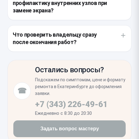
профилактику внутренних узлов при
дисплейный модуль. В ходе данной процедуры
замене экрана?
особое внимание уделяется чистоте внутренних
компонентов и сохранности уплотнительных
Целесообразно проверить состояние сеточки
прокладок по периметру корпуса.
слухового динамика, которая часто забивается
Что проверить владельцу сразу
пылью, и убедиться в герметичности портов.
после окончания работ?
Иногда в процессе ремонта обнаруживается
необходимость восстановления заводской
После установки нового модуля необходимо
влагозащитной проклейки, обеспечивающей
убедиться в корректности работы Face ID и
защиту от пыли и влаги.
Остались вопросы?
равномерности отклика сенсора по всей площади.
Проверьте отсутствие засветов по краям и
Подскажем по симптомам, цене и формату
убедитесь, что яркость дисплея плавно
ремонта в Екатеринбурге до оформления
☎
регулируется в зависимости от освещения.
заявки.
+7 (343) 226-49-61
Ежедневно с 8:30 до 20:30
Задать вопрос мастеру