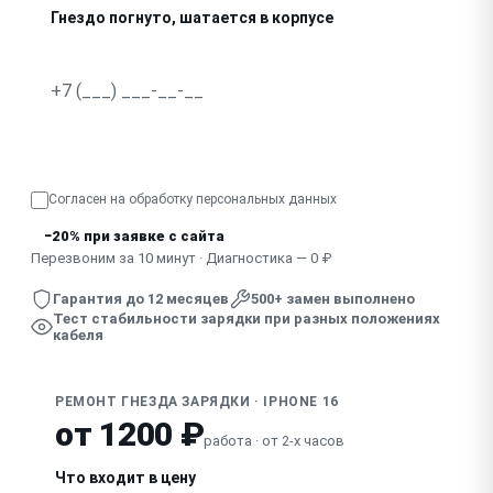
Гнездо погнуто, шатается в корпусе
В гнездо попала жидкость, зарядка нестабильна
Узнать точную стоимость
Согласен на обработку
персональных данных
−20% при заявке с сайта
Перезвоним за 10 минут · Диагностика — 0 ₽
Гарантия до 12 месяцев
500+ замен выполнено
Тест стабильности зарядки при разных положениях
кабеля
РЕМОНТ ГНЕЗДА ЗАРЯДКИ · IPHONE 16
от 1200 ₽
работа · от 2-х часов
Что входит в цену