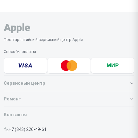
Apple
Постгарантийный сервисный центр Apple
Способы оплаты
VISA
МИР
Сервисный центр
О нашем сервисе
Ремонт
Гарантия
Iphone
Контакты
Прайс-лист
MacBook
+7 (343) 226-49-61
Срочный ремонт
Ipad