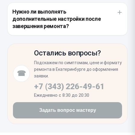
В ходе работ рекомендуется очистить нижние
отсутствии перегрева при подключении кабеля.
динамики и микрофон от накопившейся пыли.
Нужно ли выполнять
Также мастер осматривает контактные группы на
дополнительные настройки после
наличие микротрещин, которые могли возникнуть
завершения ремонта?
при механическом воздействии на разъем.
После замены гнезда какая-либо программная
калибровка не требуется. Вам лишь стоит
Остались вопросы?
проверить стабильность соединения с
компьютером через кабель и убедиться, что
Подскажем по симптомам, цене и формату
зарядка начинается без задержек при любом
ремонта в Екатеринбурге до оформления
☎
положении штекера.
заявки.
+7 (343) 226-49-61
Ежедневно с 8:30 до 20:30
Задать вопрос мастеру