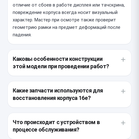
отличие от сбоев в работе дисплея или тачскрина,
повреждение корпуса всегда носит визуальный
характер. Мастер при осмотре также проверит
геометрию рамки на предмет деформаций после
падения.
Каковы особенности конструкции
этой модели при проведении работ?
Специфика разборки заключается в
необходимости демонтажа дисплейного модуля с
Какие запчасти используются для
применением профессионального нагревательного
восстановления корпуса 16e?
оборудования. Внутри корпуса плотно
скомпонованы шлейфы и компоненты, требующие
Мы предлагаем установку оригинальных панелей
ювелирной точности при отсоединении.
или качественных заводских аналогов, идентичных
Что происходит с устройством в
Использование специализированного инструмента
по прочности и тактильным ощущениям. При
процессе обслуживания?
позволяет избежать повреждения хрупких
подборе важно учитывать версию iPhone 16e,
внутренних узлов.