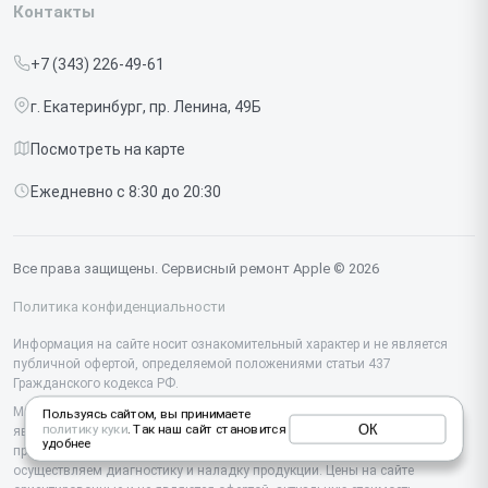
Iphone
Контакты
Прайс-лист
MacBook
+7 (343) 226-49-61
Срочный ремонт
Ipad
г. Екатеринбург, пр. Ленина, 49Б
Доставка и способы оплаты
iMac
Посмотреть на карте
Диагностика
Watch
Ежедневно с 8:30 до 20:30
Контакты
AirPods
Mac
Все права защищены. Сервисный ремонт Apple © 2026
Studio Display
Политика конфиденциальности
Vision Pro
Информация на сайте носит ознакомительный характер и не является
публичной офертой, определяемой положениями статьи 437
Гражданского кодекса РФ.
Мы специализируемся на обслуживании и ремонте техники Apple, но не
Пользуясь сайтом, вы принимаете
ОК
политику куки
. Так наш сайт становится
являемся их официальным представителем. Предоставляем
удобнее
профессиональные услуги после истечения гарантии, а также
осуществляем диагностику и наладку продукции. Цены на сайте