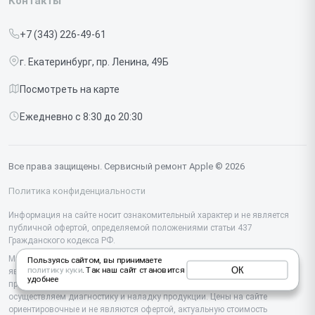
Контакты
Прайс-лист
MacBook
+7 (343) 226-49-61
Срочный ремонт
Ipad
г. Екатеринбург, пр. Ленина, 49Б
Доставка и способы оплаты
iMac
Посмотреть на карте
Диагностика
Watch
Ежедневно с 8:30 до 20:30
Контакты
AirPods
Mac
Все права защищены. Сервисный ремонт Apple © 2026
Studio Display
Политика конфиденциальности
Vision Pro
Информация на сайте носит ознакомительный характер и не является
публичной офертой, определяемой положениями статьи 437
Гражданского кодекса РФ.
Мы специализируемся на обслуживании и ремонте техники Apple, но не
Пользуясь сайтом, вы принимаете
ОК
политику куки
. Так наш сайт становится
являемся их официальным представителем. Предоставляем
удобнее
профессиональные услуги после истечения гарантии, а также
осуществляем диагностику и наладку продукции. Цены на сайте
ориентировочные и не являются офертой, актуальную стоимость