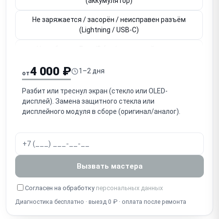
(аккумулятор)
Не заряжается / засорён / неисправен разъём
(Lightning / USB-C)
Не работает Face ID (инфракрасный модуль,
привязан к плате)
4 000 ₽
1–2 дня
от
Не работает Touch ID / кнопка Home (привязана к
плате)
Разбит или треснул экран (стекло или OLED-
дисплей). Замена защитного стекла или
Не работает основная / фронтальная камера
дисплейного модуля в сборе (оригинал/аналог).
Нет звука / не работает разговорный динамик
(слуховой)
Нет громкого звука / не работает громкоговоритель
Вызвать мастера
(speaker)
Собеседник не слышит / не работает микрофон
Согласен на обработку
персональных данных
Диагностика бесплатно · выезд 0 ₽ · оплата после ремонта
Попадание воды / окисление (несмотря на IP-
защиту)