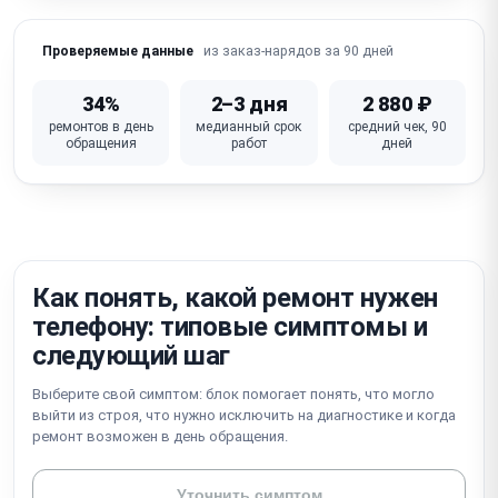
Не работает Wi-Fi / Bluetooth / сотовая связь
из заказ-нарядов за 90 дней
Проверяемые данные
iOS глюки / зависание / петля активации /
блокировка iCloud
34%
2–3 дня
2 880 ₽
ремонтов в день
медианный срок
средний чек, 90
Не работает кнопка питания / громкости /
обращения
работ
дней
беззвучный режим
Неисправна материнская плата (требует
микропайки)
Как понять, какой ремонт нужен
телефону: типовые симптомы и
следующий шаг
Выберите свой симптом: блок помогает понять, что могло
выйти из строя, что нужно исключить на диагностике и когда
ремонт возможен в день обращения.
Уточнить симптом