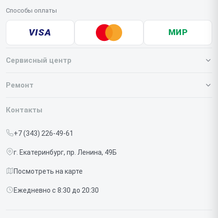
Способы оплаты
VISA
МИР
Сервисный центр
О нашем сервисе
Ремонт
Гарантия
Iphone
Контакты
Прайс-лист
MacBook
+7 (343) 226-49-61
Срочный ремонт
Ipad
г. Екатеринбург, пр. Ленина, 49Б
Доставка и способы оплаты
iMac
Посмотреть на карте
Диагностика
Watch
Ежедневно с 8:30 до 20:30
Контакты
AirPods