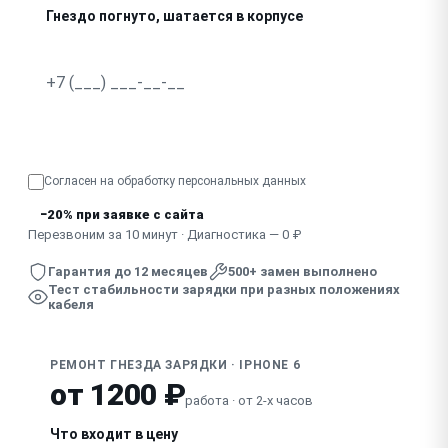
Гнездо погнуто, шатается в корпусе
В гнездо попала жидкость, зарядка нестабильна
Узнать точную стоимость
Согласен на обработку
персональных данных
−20% при заявке с сайта
Перезвоним за 10 минут · Диагностика — 0 ₽
Гарантия до 12 месяцев
500+ замен выполнено
Тест стабильности зарядки при разных положениях
кабеля
РЕМОНТ ГНЕЗДА ЗАРЯДКИ · IPHONE 6
от 1200 ₽
работа · от 2-х часов
Что входит в цену