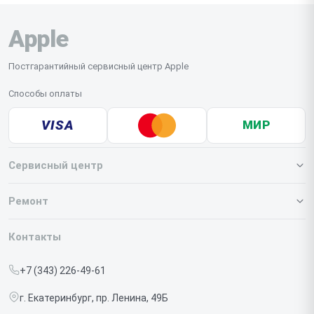
Apple
Постгарантийный сервисный центр Apple
Способы оплаты
VISA
МИР
Сервисный центр
О нашем сервисе
Ремонт
Гарантия
Iphone
Контакты
Прайс-лист
MacBook
+7 (343) 226-49-61
Срочный ремонт
Ipad
г. Екатеринбург, пр. Ленина, 49Б
Доставка и способы оплаты
iMac