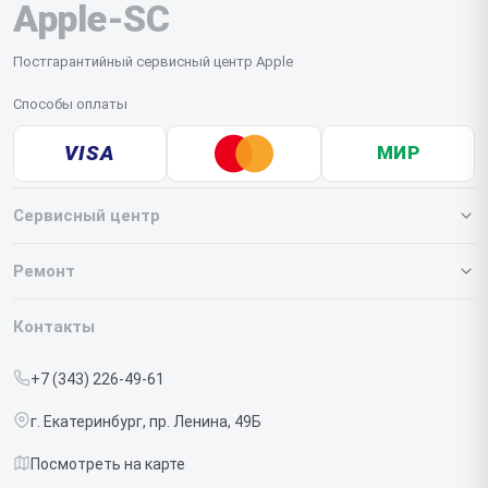
Apple-SC
неисправности устраняются исключительно в
условиях мастерской.
Постгарантийный сервисный центр Apple
Способы оплаты
VISA
МИР
Сервисный центр
О нашем сервисе
Ремонт
Гарантия
Iphone
Контакты
Прайс-лист
MacBook
+7 (343) 226-49-61
Срочный ремонт
Ipad
г. Екатеринбург, пр. Ленина, 49Б
Доставка и способы оплаты
iMac
Посмотреть на карте
Диагностика