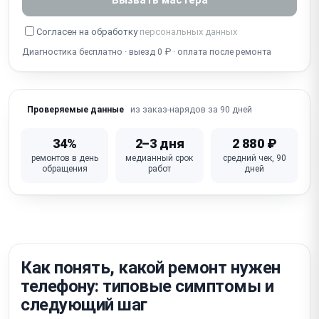
Собеседник не слышит / не работает микрофон
Согласен на обработку
персональных данных
Диагностика бесплатно · выезд 0 ₽ · оплата после ремонта
Попадание воды / окисление (несмотря на IP-
защиту)
Не работает Wi-Fi / Bluetooth / сотовая связь
из заказ-нарядов за 90 дней
Проверяемые данные
iOS глюки / зависание / петля активации /
блокировка iCloud
34%
2–3 дня
2 880 ₽
ремонтов в день
медианный срок
средний чек, 90
Не работает кнопка питания / громкости /
обращения
работ
дней
беззвучный режим
Неисправна материнская плата (требует
микропайки)
Как понять, какой ремонт нужен
телефону: типовые симптомы и
следующий шаг