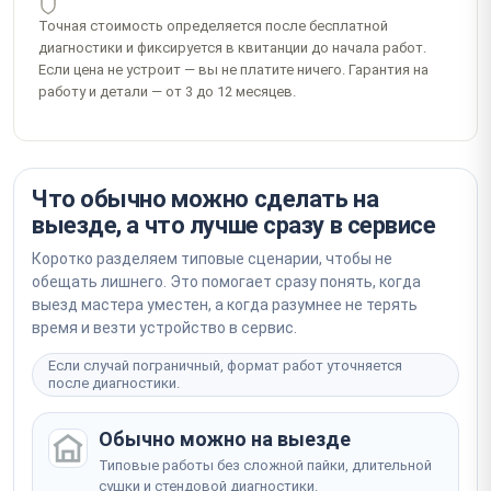
от 3 000 ₽
Записаться
ОРИГИНАЛ
от 1 дня
Точная стоимость определяется после бесплатной
Замена алюминиевого корпуса в сборе
от 2 000 ₽
диагностики и фиксируется в квитанции до начала работ.
АНАЛОГ
Замена полифонического (нижнего) динамика
от 20 000 ₽
Замена корпуса
Ремонт цепи питания на материнской плате
Если цена не устроит — вы не платите ничего. Гарантия на
Замена / ремонт динамика
от 3 часов
Ремонт цепи питания
работу и детали — от 3 до 12 месяцев.
от 40 минут
от 2 часов
от 8 000 ₽
Ремонт контроллера питания на материнской плате
Не уверены, что сломалось? Мастер определит на
от 2 000 ₽
Замена контроллера питания (мультиконтроллера)
месте
от 3 000 ₽
от 3 часов
Записаться
Ремонт / замена кнопки Home с Touch ID
Что обычно можно сделать на
Ремонт микрофона (основной / дополнительный)
от 3 500 ₽
Ремонт / замена кнопки Home
выезде, а что лучше сразу в сервисе
Ремонт микрофона
Не уверены, что сломалось? Мастер определит на
от 1 часа
от 40 минут
месте
Коротко разделяем типовые сценарии, чтобы не
от 3 500 ₽
Программная перепрошивка iOS с сохранением
Записаться
обещать лишнего. Это помогает сразу понять, когда
от 2 000 ₽
данных
выезд мастера уместен, а когда разумнее не терять
от 1 часа
время и везти устройство в сервис.
Ремонт / замена лотка SIM-карты
Ремонт модуля Wi-Fi 6 / Bluetooth 5.0
Ремонт сим лотка
от 2 000 ₽
Если случай пограничный, формат работ уточняется
Ремонт / замена модуля Wi-Fi
от 30 минут
после диагностики.
от 2 часов
от 1 500 ₽
Комплексная чистка с профилактикой от влаги
от 4 000 ₽
Обычно можно на выезде
Комплексная чистка
Типовые работы без сложной пайки, длительной
от 1 часа
сушки и стендовой диагностики.