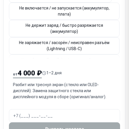
Не включается / не запускается (аккумулятор,
плата)
Не держит заряд / быстро разряжается
(аккумулятор)
Не заряжается / засорён / неисправен разъём
(Lightning / USB-C)
Не работает Face ID (инфракрасный модуль,
привязан к плате)
4 000 ₽
1–2 дня
от
Не работает Touch ID / кнопка Home (привязана к
плате)
Разбит или треснул экран (стекло или OLED-
дисплей). Замена защитного стекла или
Не работает основная / фронтальная камера
дисплейного модуля в сборе (оригинал/аналог).
Нет звука / не работает разговорный динамик
(слуховой)
Нет громкого звука / не работает громкоговоритель
Вызвать мастера
(speaker)