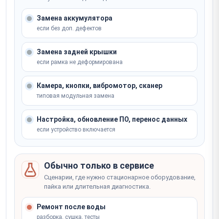
Ремонт модуля GPS/GLONASS/Galileo
Не уверены, что сломалось? Мастер определит на
от 2 000 ₽
месте
Ремонт GPS-модуля
Замена аккумулятора
от 2 часов
Записаться
если без доп. дефектов
от 3 000 ₽
Не уверены, что сломалось? Мастер определит на
Замена задней крышки
месте
если рамка не деформирована
Записаться
Не уверены, что сломалось? Мастер определит на
месте
Камера, кнопки, вибромотор, сканер
типовая модульная замена
Записаться
Настройка, обновление ПО, перенос данных
если устройство включается
Обычно только в сервисе
Сценарии, где нужно стационарное оборудование,
пайка или длительная диагностика.
Ремонт после воды
разборка, сушка, тесты