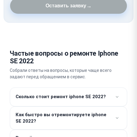
→
Оставить заявку
Частые вопросы о ремонте Iphone
SE 2022
Собрали ответы на вопросы, которые чаще всего
задают перед обращением в сервис.
Сколько стоит ремонт iphone SE 2022?
Работы от 490 ₽. Стоимость деталей
Как быстро вы отремонтируете iphone
рассчитывается отдельно и зависит от
SE 2022?
конкретной неисправности. Точную итоговую
сумму вы узнаете после проведения бесплатной
Простые модульные работы, например замена