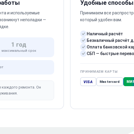
 работы
Удобные способы
нта и используемые
Принимаем все распростр
 возникнут неполадки —
который удобен вам.
ядке.
Наличный расчёт
Безналичный расчёт д
1 год
Оплата банковской ка
максимальный срок
СБП — быстрые перев
от
ПРИНИМАЕМ КАРТЫ
VISA
МИ
Mastercard
е каждого ремонта. Он
уживания.