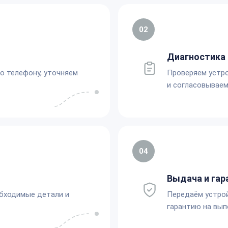
02
Диагностика 
по телефону, уточняем
Проверяем устро
и согласовываем
04
Выдача и гар
обходимые детали и
Передаём устро
гарантию на вып