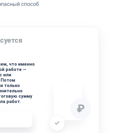
опасный способ
суется
ем, что именно
ой работе —
с или
 Потом
ли только
лнительно
тоговую сумму
ла работ.
₽
ремонта