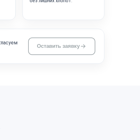
без лишних хлопот.
гласуем
Оставить заявку
а