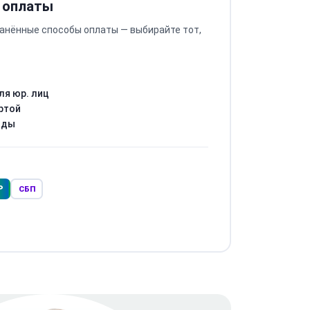
 оплаты
анённые способы оплаты — выбирайте тот,
ля юр. лиц
ртой
оды
Р
СБП