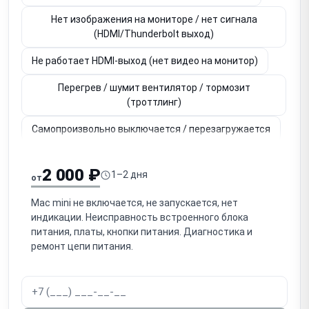
Нет изображения на мониторе / нет сигнала
(HDMI/Thunderbolt выход)
Не работает HDMI-выход (нет видео на монитор)
Перегрев / шумит вентилятор / тормозит
(троттлинг)
Самопроизвольно выключается / перезагружается
Зависает / сбой macOS / не загружается (папка с ?)
2 000 ₽
1–2 дня
от
Не работают порты USB-C / Thunderbolt
Mac mini не включается, не запускается, нет
Не работают порты USB-A
индикации. Неисправность встроенного блока
питания, платы, кнопки питания. Диагностика и
Не работает Ethernet (сетевой порт)
ремонт цепи питания.
Не работает Wi-Fi / Bluetooth
Неисправен накопитель SSD / не определяется /
потеря данных