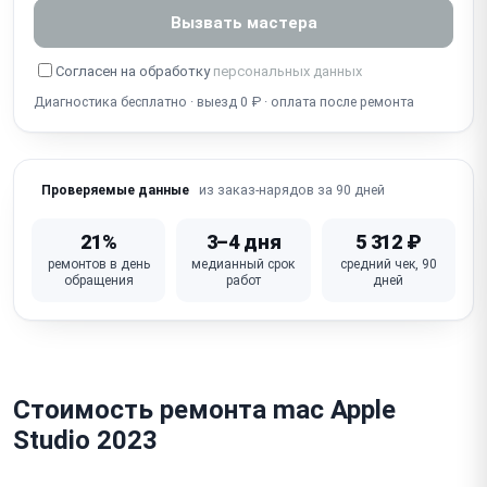
Вызвать мастера
Не работает аудиоразъём (наушники/выход)
Согласен на обработку
персональных данных
Шум / стук вентилятора (подшипник)
Диагностика бесплатно · выезд 0 ₽ · оплата после ремонта
Залит жидкостью / окисление платы
Неисправна материнская плата (артефакты, не
включается)
из заказ-нарядов за 90 дней
Проверяемые данные
21%
3–4 дня
5 312 ₽
ремонтов в день
медианный срок
средний чек, 90
обращения
работ
дней
Стоимость ремонта mac Apple
Studio 2023