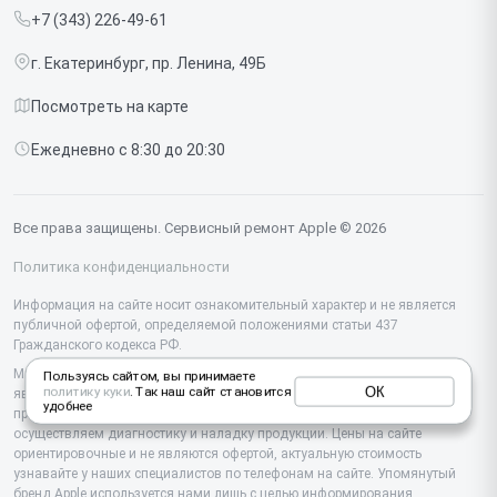
MacBook
+7 (343) 226-49-61
Срочный ремонт
Ipad
г. Екатеринбург, пр. Ленина, 49Б
Доставка и способы оплаты
iMac
Посмотреть на карте
Диагностика
Watch
Ежедневно с 8:30 до 20:30
Контакты
AirPods
Mac
Все права защищены. Сервисный ремонт Apple © 2026
Studio Display
Политика конфиденциальности
Vision Pro
Информация на сайте носит ознакомительный характер и не является
публичной офертой, определяемой положениями статьи 437
Гражданского кодекса РФ.
Мы специализируемся на обслуживании и ремонте техники Apple, но не
Пользуясь сайтом, вы принимаете
ОК
политику куки
. Так наш сайт становится
являемся их официальным представителем. Предоставляем
удобнее
профессиональные услуги после истечения гарантии, а также
осуществляем диагностику и наладку продукции. Цены на сайте
ориентировочные и не являются офертой, актуальную стоимость
узнавайте у наших специалистов по телефонам на сайте. Упомянутый
бренд Apple используется нами лишь с целью информирования.