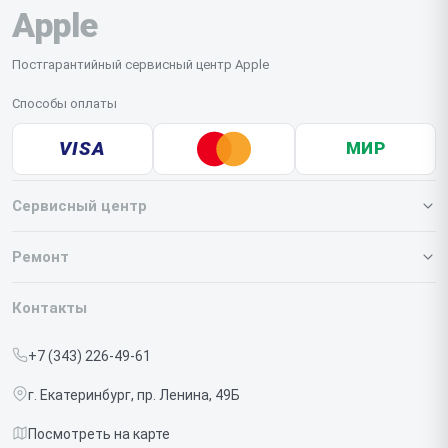
Apple
Постгарантийный сервисный центр Apple
Способы оплаты
VISA
МИР
Сервисный центр
О нашем сервисе
Ремонт
Гарантия
Iphone
Контакты
Прайс-лист
MacBook
+7 (343) 226-49-61
Срочный ремонт
Ipad
г. Екатеринбург, пр. Ленина, 49Б
Доставка и способы оплаты
iMac
Посмотреть на карте
Диагностика