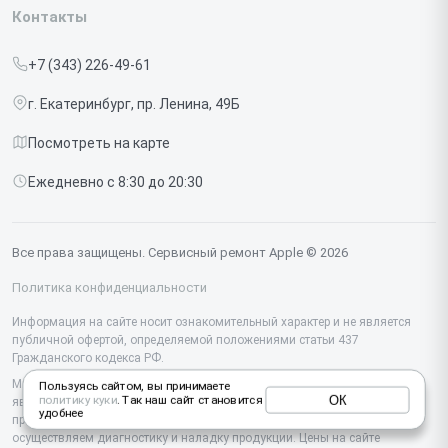
Iphone
Контакты
Прайс-лист
MacBook
+7 (343) 226-49-61
Срочный ремонт
Ipad
г. Екатеринбург, пр. Ленина, 49Б
Доставка и способы оплаты
iMac
Посмотреть на карте
Диагностика
Watch
Ежедневно с 8:30 до 20:30
Контакты
AirPods
Mac
Все права защищены. Сервисный ремонт Apple © 2026
Studio Display
Политика конфиденциальности
Vision Pro
Информация на сайте носит ознакомительный характер и не является
публичной офертой, определяемой положениями статьи 437
Гражданского кодекса РФ.
Мы специализируемся на обслуживании и ремонте техники Apple, но не
Пользуясь сайтом, вы принимаете
ОК
политику куки
. Так наш сайт становится
являемся их официальным представителем. Предоставляем
удобнее
профессиональные услуги после истечения гарантии, а также
осуществляем диагностику и наладку продукции. Цены на сайте