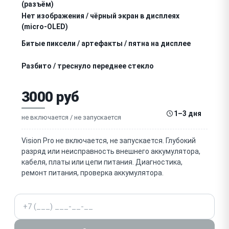
(разъём)
Нет изображения / чёрный экран в дисплеях
(micro-OLED)
Битые пиксели / артефакты / пятна на дисплее
Разбито / треснуло переднее стекло
Не работает / трещина внешнего дисплея EyeSight
3000 руб
Не работает отслеживание глаз (eye tracking) /
1–3 дня
сбой калибровки
не включается / не запускается
Не работает passthrough / камеры (нет видео
окружения)
Vision Pro не включается, не запускается. Глубокий
Не работает отслеживание рук / жесты (камеры,
разряд или неисправность внешнего аккумулятора,
датчики)
кабеля, платы или цепи питания. Диагностика,
ремонт питания, проверка аккумулятора.
Не работают / хрипят динамики (audio straps)
Телефон
Не работает Digital Crown / верхняя кнопка
Перегрев / шумят вентиляторы / отключается