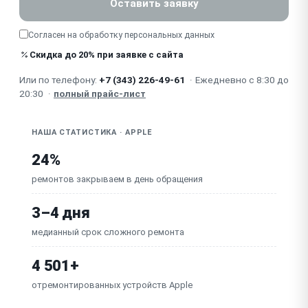
Оставить заявку
Зависает / сбой visionOS / нужно восстановление
Согласен на обработку
персональных данных
Изношен / порван / не держит ремешок (Light Seal,
Скидка до 20% при заявке с сайта
Band)
Или по телефону:
+7 (343) 226-49-61
·
Ежедневно с 8:30 до
Попадание влаги / окисление
20:30
·
полный прайс-лист
Неисправна плата (M2/R1)
НАША СТАТИСТИКА · APPLE
24%
ремонтов закрываем в день обращения
3–4 дня
медианный срок сложного ремонта
4 501+
отремонтированных устройств Apple