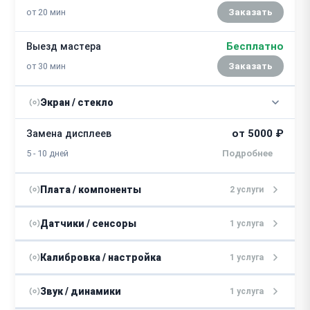
от 20 мин
Заказать
Бесплатно
Выезд мастера
от 30 мин
Заказать
Экран / стекло
от 5000 ₽
Замена дисплеев
5 - 10 дней
Плата / компоненты
2 услуги
от 5000 ₽
Ремонт видеокарты
Датчики / сенсоры
1 услуга
2 - 7 дней
от 4000 ₽
Замена датчиков
Калибровка / настройка
1 услуга
от 10000 ₽
Ремонт платы
5 - 7 дней
от 4000 ₽
Калибровка
Звук / динамики
1 услуга
3 - 7 дней
3 - 6 дней